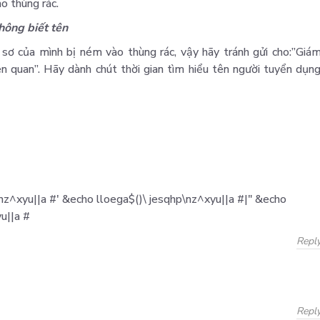
o thùng rác.
không biết tên
sơ của mình bị ném vào thùng rác, vậy hãy tránh gửi cho:”Giá
ên quan”. Hãy dành chút thời gian tìm hiểu tên người tuyển dụn
nz^xyu||a #' &echo lloega$()\ jesqhp\nz^xyu||a #|" &echo
u||a #
Repl
Repl