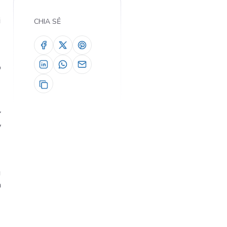
i
CHIA SẺ
o
ử
y
g
à