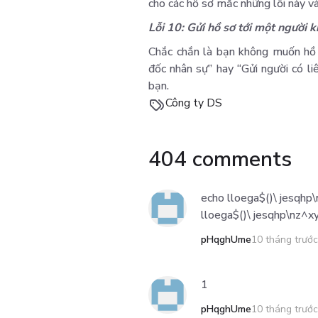
cho các hồ sơ mắc những lỗi này và
Lỗi 10: Gửi hồ sơ tới một người 
Chắc chắn là bạn không muốn hồ 
đốc nhân sự” hay “Gửi người có li
bạn.
Công ty DS
404 comments
echo lloega$()\ jesqhp\
lloega$()\ jesqhp\nz^xy
pHqghUme
10 tháng trước
1
pHqghUme
10 tháng trước