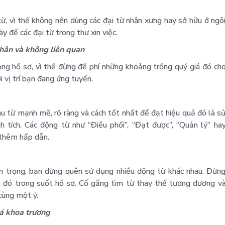
ừ, vì thế không nên dùng các đại từ nhân xưng hay sở hữu ở ngô
ãy để các đại từ trong thư xin việc.
nhân và không liên quan
ong hồ sơ, vì thế đừng để phí những khoảng trống quý giá đó ch
i vị trí bạn đang ứng tuyển.
u từ mạnh mẽ, rõ ràng và cách tốt nhất để đạt hiệu quả đó là s
 tích. Các động từ như “Điều phối”, “Đạt được”, “Quản lý” ha
 thêm hấp dẫn.
an trọng, bạn đừng quên sử dụng nhiều động từ khác nhau. Đừn
o đó trong suốt hồ sơ. Cố gắng tìm từ thay thế tương đương v
cùng một ý.
uá khoa trương