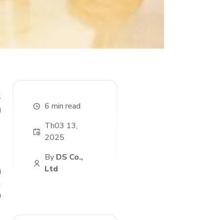
i
ổ
6 min read
g
Th03 13,
2025
By
DS Co.,
Ltd
ì
n
n