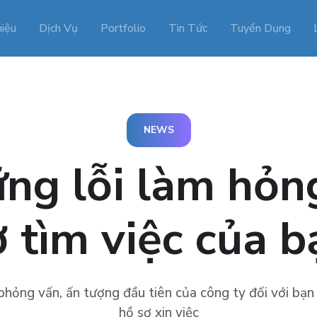
hiệu
Dịch Vụ
Portfolio
Tin Tức
Tuyển Dụng
NEWS
ng lỗi làm hỏn
ơ tìm việc của b
hỏng vấn, ấn tượng đầu tiên của công ty đối với bạn
hồ sơ xin việc