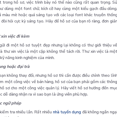
 trong hồ sơ, việc trình bày nó thế nào cũng rất quan trọng. S
hư dùng một font chữ, kích cỡ hay cùng một kiểu gạch đầu dòng
 màu mè hoặc quá sáng tạo với các loại font khác truyền thốn
n đòi hỏi cực kỳ sáng tạo. Hãy để hồ sơ của bạn rõ ràng, đơn giả
 xin việc đi kèm
gửi đi một hồ sơ tuyệt đẹp nhưng lại không có thư giới thiệu v
 thư xin việc là một cặp không thể tách rời. Thư xin việc là mộ
kỹ năng kinh nghiệm của mình.
ung hoặc đại trà
ạn không thay đổi, nhưng hồ sơ thì cần được điều chỉnh theo lĩn
tìm một công việc về bán hàng, hồ sơ của bạn phải gồm các thôn
o hồ sơ cho một công việc quản lý. Hãy viết hồ sơ hướng đến mụ
c dễ dàng nhận ra vì sao bạn là ứng viên phù hợp.
ặc ngữ pháp
 kiểm tra nhiều lần. Rất nhiều
nhà tuyển dụng
đã không ngần ngạ