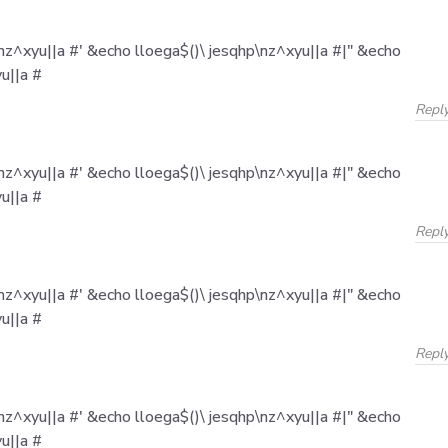
nz^xyu||a #' &echo lloega$()\ jesqhp\nz^xyu||a #|" &echo
u||a #
Repl
nz^xyu||a #' &echo lloega$()\ jesqhp\nz^xyu||a #|" &echo
u||a #
Repl
nz^xyu||a #' &echo lloega$()\ jesqhp\nz^xyu||a #|" &echo
u||a #
Repl
nz^xyu||a #' &echo lloega$()\ jesqhp\nz^xyu||a #|" &echo
u||a #