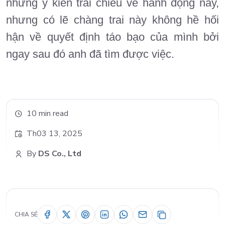
những ý kiến trái chiều về hành động này,
nhưng có lẽ chàng trai này không hề hối
hận về quyết định táo bạo của mình bởi
ngay sau đó anh đã tìm được việc.
10 min read
Th03 13, 2025
By
DS Co., Ltd
CHIA SẺ