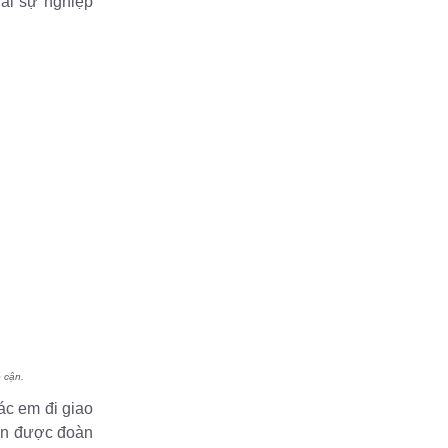
vài sự nghiệp
 cận.
ác em đi giao
vẫn được đoàn