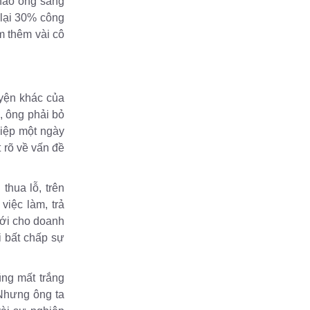
thao ông sáng
 lại 30% công
m thêm vài cô
uyện khác của
, ông phải bỏ
hiệp một ngày
 rõ về vấn đề
thua lỗ, trên
iệc làm, trả
 mới cho doanh
 bất chấp sự
ũng mất trắng
Nhưng ông ta