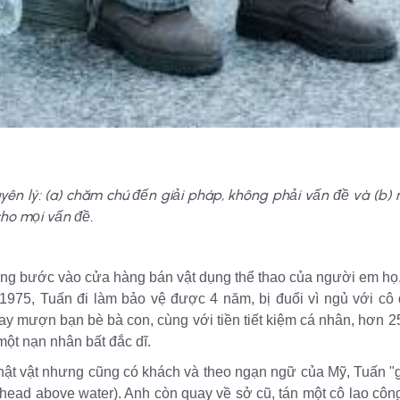
yên lý: (a) chăm chú đến giải pháp, không phải vấn đề và (b) 
cho mọi vấn đề.
ng bước vào cửa hàng bán vật dụng thể thao của người em họ
1975, Tuấn đi làm bảo vệ được 4 năm, bị đuổi vì ngủ với cô
y mượn bạn bè bà con, cùng với tiền tiết kiệm cá nhân, hơn 2
một nạn nhân bất đắc dĩ.
hật vật nhưng cũng có khách và theo ngạn ngữ của Mỹ, Tuấn 
head above water). Anh còn quay về sở cũ, tán một cô lao côn