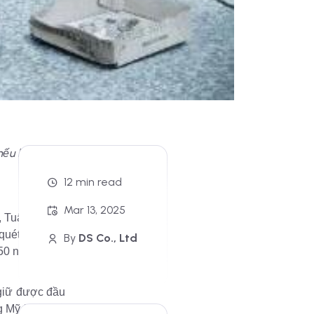
nếu biết sáng
12 min read
Mar 13, 2025
, Tuấn, ở Van
 quét dọn văn
By
DS Co., Ltd
50 ngàn đô la
"giữ được đầu
g Mỹ khác, và