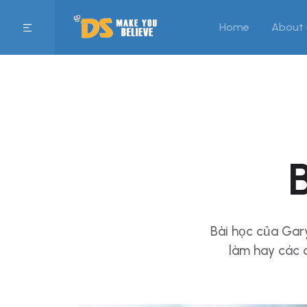
Home
About 
Bài học của Gary
làm hay các 