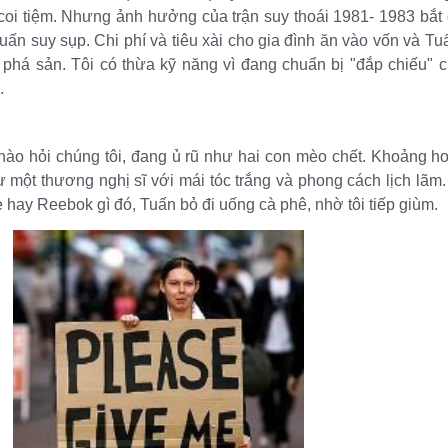
coi tiệm. Nhưng ảnh hưởng của trận suy thoái 1981- 1983 bắt 
uấn suy sụp. Chi phí và tiêu xài cho gia đình ăn vào vốn và Tu
c phá sản. Tôi có thừa kỹ năng vì đang chuẩn bị "đắp chiếu" 
.
hào hỏi chúng tôi, đang ủ rũ như hai con mèo chết. Khoảng hơ
một thương nghị sĩ với mái tóc trắng và phong cách lịch lãm.
 hay Reebok gì đó, Tuấn bỏ đi uống cà phê, nhờ tôi tiếp giùm.