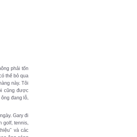
hông phải tốn
có thể bỏ qua
hàng này. Tôi
Tôi cũng được
 ông đang lỗ,
ngày. Gary đi
golf, tennis,
thiệu" và các