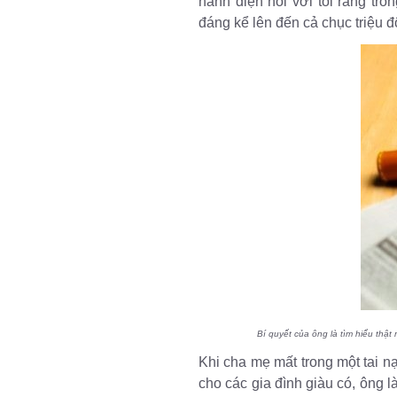
hãnh diện nói với tôi rằng tr
đáng kể lên đến cả chục triệu đô
Bí quyết của ông là tìm hiểu thật
Khi cha mẹ mất trong một tai n
cho các gia đình giàu có, ông 