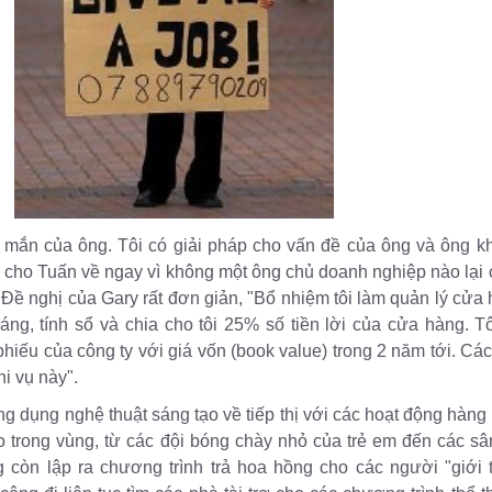
 mắn của ông. Tôi có giải pháp cho vấn đề của ông và ông k
i cho Tuấn về ngay vì không một ông chủ doanh nghiệp nào lại 
Đề nghị của Gary rất đơn giản, "Bổ nhiệm tôi làm quản lý cửa 
áng, tính sổ và chia cho tôi 25% số tiền lời của cửa hàng. 
hiếu của công ty với giá vốn (book value) trong 2 năm tới. Các
i vụ này".
g dụng nghệ thuật sáng tạo về tiếp thị với các hoạt động hàng 
o trong vùng, từ các đội bóng chày nhỏ của trẻ em đến các sân 
g còn lập ra chương trình trả hoa hồng cho các người "giới 