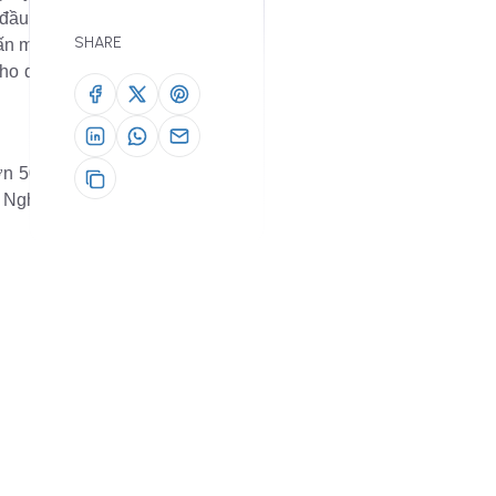
đầu lan rộng,
SHARE
ấn mời tôi lên
cho dự án bất
n 50 tuổi, áo
 Nghĩ Gary là