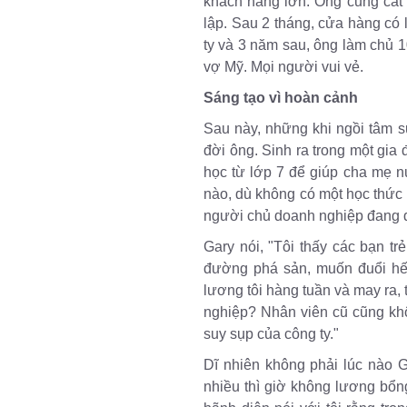
khách hàng lớn. Ông cũng cất c
lập. Sau 2 tháng, cửa hàng có
ty và 3 năm sau, ông làm chủ 
vợ Mỹ. Mọi người vui vẻ.
Sáng tạo vì hoàn cảnh
Sau này, những khi ngồi tâm s
đời ông. Sinh ra trong một gia
học từ lớp 7 để giúp cha mẹ 
nào, dù không có một học thức h
người chủ doanh nghiệp đang đố
Gary nói, "Tôi thấy các bạn tr
đường phá sản, muốn đuổi hết
lương tôi hàng tuần và may ra, 
nghiệp? Nhân viên cũ cũng kh
suy sụp của công ty."
Dĩ nhiên không phải lúc nào G
nhiều thì giờ không lương bổ