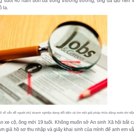
ong suốt 40 năm bôn ba trong thương trường, ông đã tạo nên 
 la.
 rõ về vấn đề người chủ doanh nghiệp đang đối diện và tìm một giải pháp thỏa đáng trước khi tiếp
ạn xe cộ, ông mới 19 tuổi. Không muốn sở An sinh Xã hội bắt c
làm giả hồ sơ thu nhập và giấy khai sinh của mình để anh em 