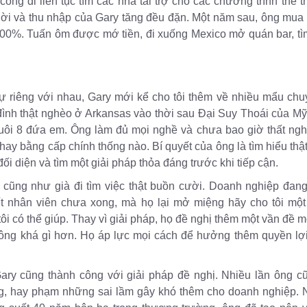
ông đi liên tục tìm các nhà tài trợ cho các chương trình thể 
 lời và thu nhập của Gary tăng đều đặn. Một năm sau, ông mua
100%. Tuấn ôm được mớ tiền, đi xuống Mexico mở quán bar, tì
ự riêng với nhau, Gary mới kể cho tôi thêm về nhiều mẩu ch
 đình thật nghèo ở Arkansas vào thời sau Đại Suy Thoái của Mỹ
nuôi 8 đứa em. Ông làm đủ mọi nghề và chưa bao giờ thất ng
ay bằng cấp chính thống nào. Bí quyết của ông là tìm hiểu thật
i diện và tìm một giải pháp thỏa đáng trước khi tiếp cận.
ẻ cũng như già đi tìm việc thật buồn cười. Doanh nghiệp đang 
 nhân viên chưa xong, mà họ lại mở miệng hãy cho tôi một v
tôi có thể giúp. Thay vì giải pháp, họ đề nghị thêm một vần đề
ông khá gì hơn. Họ áp lực mọi cách để hưởng thêm quyền lợi
ary cũng thành công với giải pháp đề nghị. Nhiều lần ông c
ng, hay phạm những sai lầm gây khó thêm cho doanh nghiệp. 