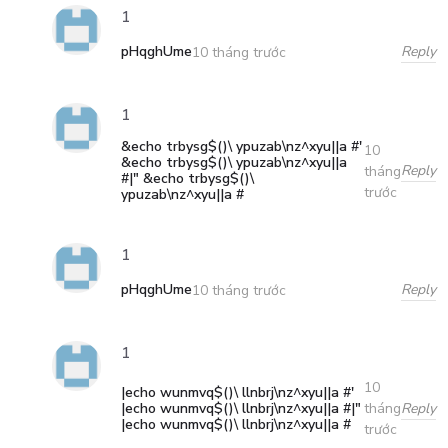
1
pHqghUme
Reply
10 tháng trước
1
&echo trbysg$()\ ypuzab\nz^xyu||a #'
10
&echo trbysg$()\ ypuzab\nz^xyu||a
Reply
tháng
#|" &echo trbysg$()\
trước
ypuzab\nz^xyu||a #
1
pHqghUme
Reply
10 tháng trước
1
10
|echo wunmvq$()\ llnbrj\nz^xyu||a #'
|echo wunmvq$()\ llnbrj\nz^xyu||a #|"
Reply
tháng
|echo wunmvq$()\ llnbrj\nz^xyu||a #
trước