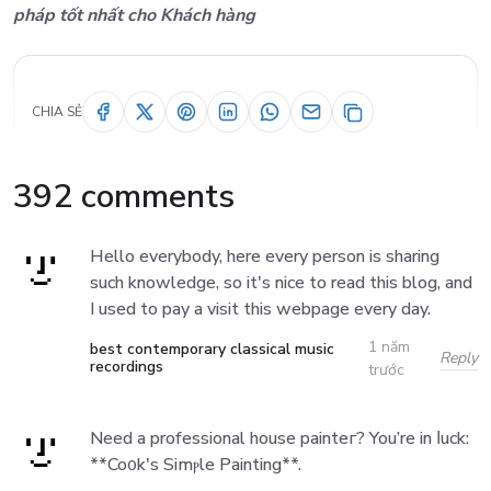
pháp tốt nhất cho Khách hàng
CHIA SẺ
392 comments
Hello everybody, here every person is sharing
such knowledge, so it's nice to read this blog, and
I used to pay a visit this webpage every day.
1 năm
best contemporary classical music
Reply
recordings
trước
Need a professional house painteг? You’re in ⅼuck:
**Co᧐k's Simⲣle Painting**.