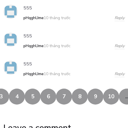
555
pHqghUme
Reply
10 tháng trước
555
pHqghUme
Reply
10 tháng trước
555
pHqghUme
Reply
10 tháng trước
3
4
5
6
7
8
9
10
..
Leave a comment